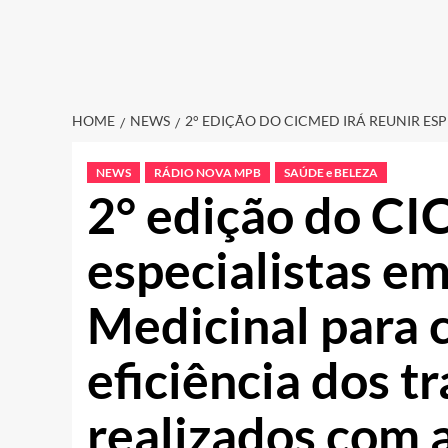
HOME
NEWS
2° EDIÇÃO DO CICMED IRÁ REUNIR E
NEWS
RÁDIO NOVA MPB
SAÚDE e BELEZA
2° edição do CI
especialistas e
Medicinal para
eficiência dos 
realizados com 