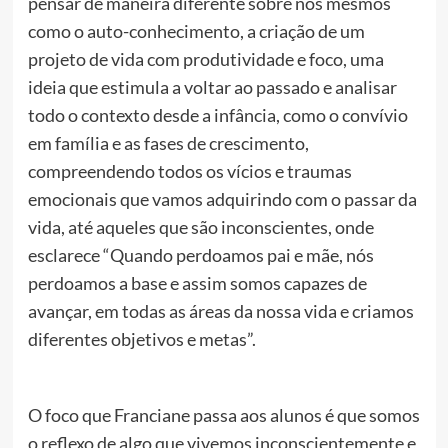
pensar de maneira diferente sobre nós mesmos
como
o
auto-conhecimento, a criaçã
o
de um
projeto de vida com produtividade e foco, uma
ideia que estimula a voltar ao passado e analisar
todo
o
contexto desde a infância, como
o
convívio
em família e as fases de crescimento,
compreendendo todos os vícios e traumas
emocionais que vamos adquirindo com
o
passar da
vida, até aqueles que sã
o
inconscientes, onde
esclarece “Quando perdoamos pai e mãe, nós
perdoamos a base e assim somos capazes de
avançar, em todas as áreas da nossa vida e criamos
diferentes objetivos e metas”.
O
foco que Franciane passa aos alunos é que somos
o
reflexo de algo que vivemos inconscientemente e