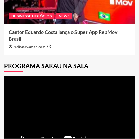
BUSINESS E NEGÓCIOS
NEWS
Cantor Eduardo Costa lança o Super App RepMov
Brasil
radionovampb.com
PROGRAMA SARAU NA SALA
Tocador
de
vídeo