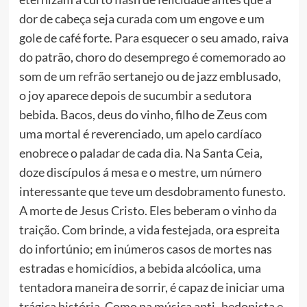
dor de cabeça seja curada com um engove e um
gole de café forte. Para esquecer o seu amado, raiva
do patrão, choro do desemprego é comemorado ao
som de um refrão sertanejo ou de jazz emblusado,
o joy aparece depois de sucumbir a sedutora
bebida. Bacos, deus do vinho, filho de Zeus com
uma mortal é reverenciado, um apelo cardíaco
enobrece o paladar de cada dia. Na Santa Ceia,
doze discípulos á mesa e o mestre, um número
interessante que teve um desdobramento funesto.
A morte de Jesus Cristo. Eles beberam o vinho da
traição. Com brinde, a vida festejada, ora espreita
do infortúnio; em inúmeros casos de mortes nas
estradas e homicídios, a bebida alcóolica, uma
tentadora maneira de sorrir, é capaz de iniciar uma
trágica história. Como na música anti -hedonista e