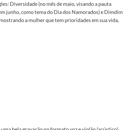
les: Diversidade (no mês de maio, visando a pauta
em junho, como tema do Dia dos Namorados) e Dimdim
e mostrando a mulher que tem prioridades em sua vida,
 uma bela gravação no formato voz e violão (acústico),