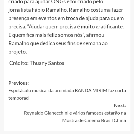
criado para ajudar ONGs e foi criado pelo
jornalista Fábio Ramalho. Ramalho costuma fazer
presença em eventos em troca de ajuda para quem
precisa. “Ajudar quem precisa é muito gratificante.
E quem fica mais feliz somos nós”, afirmou
Ramalho que dedica seus fins de semana ao
projeto.
Crédito: Thuany Santos
Post
Previous:
Espetáculo musical da premiada BANDA MIRIM faz curta
navigation
temporad
Next:
Reynaldo Gianecchini e vários famosos estarão na
Mostra de Cinema Brasil China