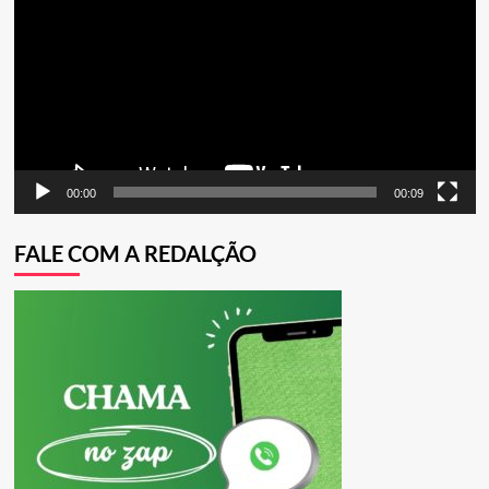
vídeo
00:00
00:09
FALE COM A REDALÇÃO