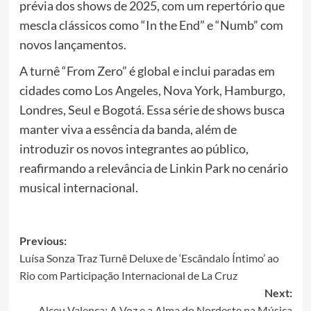
prévia dos shows de 2025, com um repertório que
mescla clássicos como “In the End” e “Numb” com
novos lançamentos.
A turnê “From Zero” é global e inclui paradas em
cidades como Los Angeles, Nova York, Hamburgo,
Londres, Seul e Bogotá. Essa série de shows busca
manter viva a essência da banda, além de
introduzir os novos integrantes ao público,
reafirmando a relevância de Linkin Park no cenário
musical internacional.
Post
Previous:
Luísa Sonza Traz Turnê Deluxe de ‘Escândalo Íntimo’ ao
navigation
Rio com Participação Internacional de La Cruz
Next:
Alceu Valença: A Voz e a Alma do Nordeste na Música