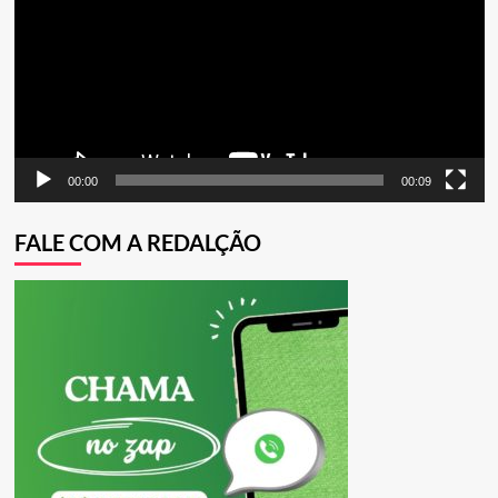
vídeo
00:00
00:09
FALE COM A REDALÇÃO