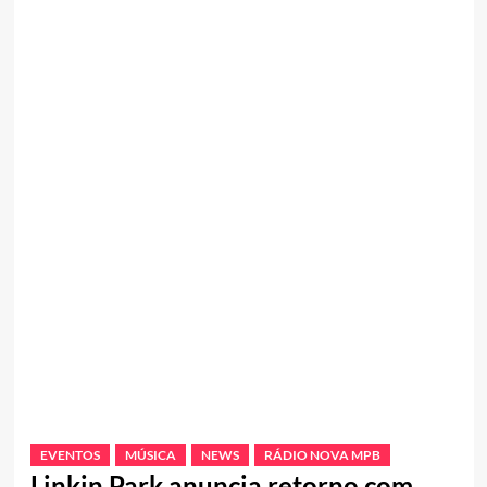
EVENTOS
MÚSICA
NEWS
RÁDIO NOVA MPB
Linkin Park anuncia retorno com