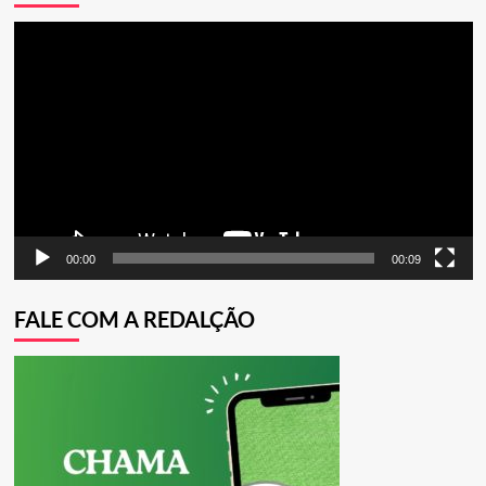
“Troféu
Literatura
Tocador
Clarice
de
Lispector
2021’,
vídeo
premiação
voltada
para
novos
escritores
00:00
00:09
FALE COM A REDALÇÃO