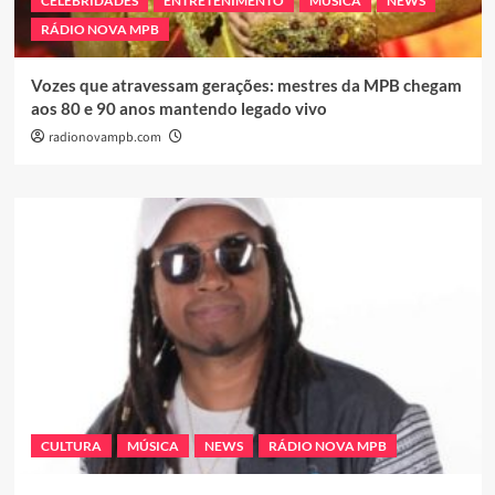
CELEBRIDADES
ENTRETENIMENTO
MÚSICA
NEWS
RÁDIO NOVA MPB
Vozes que atravessam gerações: mestres da MPB chegam
aos 80 e 90 anos mantendo legado vivo
radionovampb.com
CULTURA
MÚSICA
NEWS
RÁDIO NOVA MPB