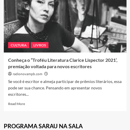
CULTURA
LIVROS
Conheça o “Troféu Literatura Clarice Lispector 2021’,
premiação voltada para novos escritores
radionovampb.com
Se você é escritor e almeja participar de prêmios literários, essa
pode ser sua chance. Pensando em apresentar novos
escritores...
Read
Read More
more
about
Conheça
PROGRAMA SARAU NA SALA
o