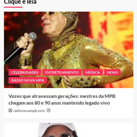
Clique e leia
CELEBRIDADES
ENTRETENIMENTO
MÚSICA
NEWS
RÁDIO NOVA MPB
Vozes que atravessam gerações: mestres da MPB
chegam aos 80 e 90 anos mantendo legado vivo
radionovampb.com