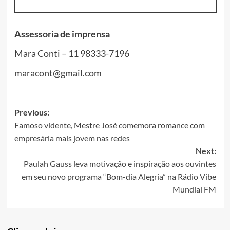
Assessoria de imprensa
Mara Conti – 11 98333-7196
maracont@gmail.com
Post
Previous:
Famoso vidente, Mestre José comemora romance com
navigation
empresária mais jovem nas redes
Next:
Paulah Gauss leva motivação e inspiração aos ouvintes
em seu novo programa “Bom-dia Alegria” na Rádio Vibe
Mundial FM