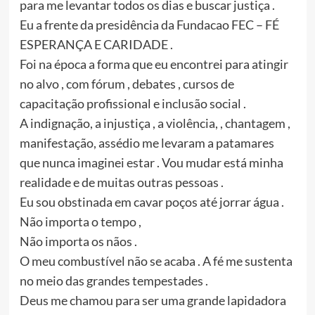
para me levantar todos os dias e buscar justiça .
Eu a frente da presidência da Fundacao FEC – FÉ
ESPERANÇA E CARIDADE .
Foi na época a forma que eu encontrei para atingir
no alvo , com fórum , debates , cursos de
capacitação profissional e inclusão social .
A indignação, a injustiça , a violência, , chantagem ,
manifestação, assédio me levaram a patamares
que nunca imaginei estar . Vou mudar está minha
realidade e de muitas outras pessoas .
Eu sou obstinada em cavar poços até jorrar água .
Não importa o tempo ,
Não importa os nãos .
O meu combustível não se acaba . A fé me sustenta
no meio das grandes tempestades .
Deus me chamou para ser uma grande lapidadora