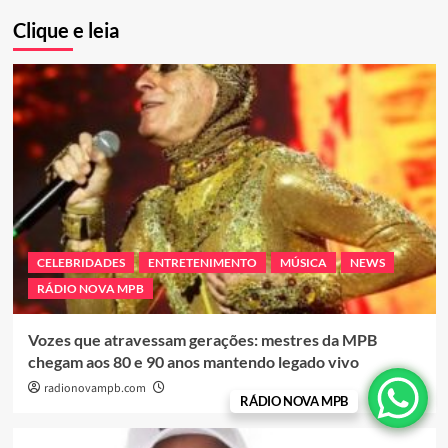
Clique e leia
CELEBRIDADES
ENTRETENIMENTO
MÚSICA
NEWS
RÁDIO NOVA MPB
Vozes que atravessam gerações: mestres da MPB
chegam aos 80 e 90 anos mantendo legado vivo
radionovampb.com
RÁDIO NOVA MPB