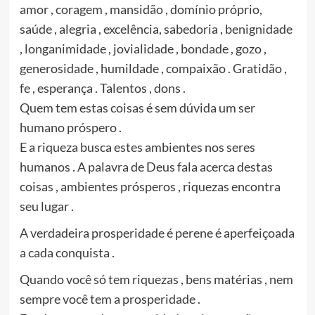
amor , coragem , mansidão , domínio próprio,
saúde , alegria , excelência, sabedoria , benignidade
, longanimidade , jovialidade , bondade , gozo ,
generosidade , humildade , compaixão . Gratidão ,
fe , esperança . Talentos , dons .
Quem tem estas coisas é sem dúvida um ser
humano próspero .
E a riqueza busca estes ambientes nos seres
humanos . A palavra de Deus fala acerca destas
coisas , ambientes prósperos , riquezas encontra
seu lugar .
A verdadeira prosperidade é perene é aperfeiçoada
a cada conquista .
Quando você só tem riquezas , bens matérias , nem
sempre você tem a prosperidade .