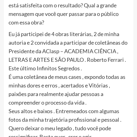
está satisfeita com o resultado? Qual a grande
mensagem que você quer passar para o público
com essa obra?
Eu já participei de 4 obras literárias, 2 de minha
autoria e 2 convidada a participar de coletâneas do
Presidente da AClasp – ACADEMIA CIÊNCIA ,
LETRAS E ARTES E SÃO PAULO . Roberto Ferrari .
Este último Infinitos Segredos .
É uma coletânea de meus cases , expondo todas as
minhas dores e erros , acertados e Vitórias ,
paixões para realmente ajudar pessoas a
compreender o processo da vida .
Seus altos e baixos . Entremeados com algumas
fotos da minha trajetória profissional e pessoal .
Quero deixar o meu legado , tudo você pode
ressignificar. Basta quer , crer e agir .