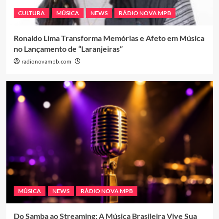
CULTURA
MÚSICA
NEWS
RÁDIO NOVA MPB
Ronaldo Lima Transforma Memórias e Afeto em Música
no Lançamento de “Laranjeiras”
radionovampb.com
MÚSICA
NEWS
RÁDIO NOVA MPB
Do Samba ao Streaming: A Música Brasileira Vive Sua