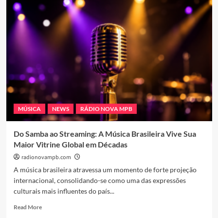
Lima
Transforma
Memórias
e
Afeto
em
Música
no
Lançamento
de
“Laranjeiras”
MÚSICA
NEWS
RÁDIO NOVA MPB
Do Samba ao Streaming: A Música Brasileira Vive Sua
Maior Vitrine Global em Décadas
radionovampb.com
A música brasileira atravessa um momento de forte projeção
internacional, consolidando-se como uma das expressões
culturais mais influentes do país...
Read
Read More
more