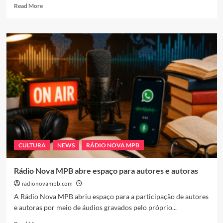
Read
Read More
more
about
Voz
Inconfundível
dos
Anos
80
Enfrenta
Batalha
Pela
Vida
Após
Grave
Complicação
CULTURA
NEWS
RÁDIO NOVA MPB
de
Saúde
Rádio Nova MPB abre espaço para autores e autoras
radionovampb.com
A Rádio Nova MPB abriu espaço para a participação de autores
e autoras por meio de áudios gravados pelo próprio...
Read