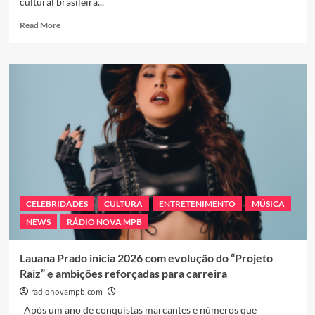
cultural brasileira...
Read
Read More
more
about
Três
plataformas,
uma
grande
vitrine
cultural:
Jornal
Portugal,
Revista
Literatura
e
CELEBRIDADES
CULTURA
ENTRETENIMENTO
MÚSICA
Rádio
NEWS
RÁDIO NOVA MPB
Nova
MPB
Lauana Prado inicia 2026 com evolução do “Projeto
Raiz” e ambições reforçadas para carreira
radionovampb.com
Após um ano de conquistas marcantes e números que