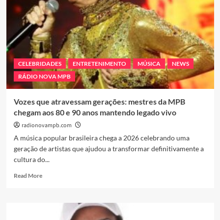
CELEBRIDADES
ENTRETENIMENTO
MÚSICA
NEWS
RÁDIO NOVA MPB
Vozes que atravessam gerações: mestres da MPB
chegam aos 80 e 90 anos mantendo legado vivo
radionovampb.com
A música popular brasileira chega a 2026 celebrando uma
geração de artistas que ajudou a transformar definitivamente a
cultura do...
Read
Read More
more
about
Vozes
que