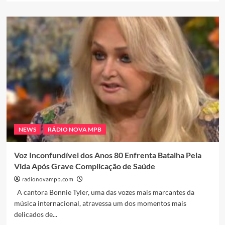
about
Do
Samba
ao
Streaming:
A
Música
Brasileira
Vive
Sua
Maior
Vitrine
Global
NEWS
RÁDIO NOVA MPB
em
Décadas
Voz Inconfundível dos Anos 80 Enfrenta Batalha Pela
Vida Após Grave Complicação de Saúde
radionovampb.com
A cantora Bonnie Tyler, uma das vozes mais marcantes da
música internacional, atravessa um dos momentos mais
delicados de...