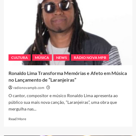
atravessam
gerações:
mestres
da
MPB
chegam
aos
80
e
90
CULTURA
MÚSICA
NEWS
RÁDIO NOVA MPB
anos
mantendo
legado
Ronaldo Lima Transforma Memórias e Afeto em Música
vivo
no Lançamento de “Laranjeiras”
radionovampb.com
O cantor, compositor e músico Ronaldo Lima apresenta ao
público sua mais nova canção, “Laranjeiras”, uma obra que
mergulha nas...
Read
Read More
more
about
Ronaldo