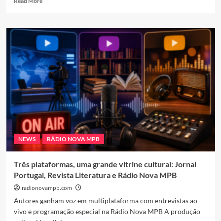
Read More
more
about
Rádio
Nova
MPB
abre
espaço
para
autores
e
autoras
NEWS
RÁDIO NOVA MPB
Três plataformas, uma grande vitrine cultural: Jornal
Portugal, Revista Literatura e Rádio Nova MPB
radionovampb.com
Autores ganham voz em multiplataforma com entrevistas ao
vivo e programação especial na Rádio Nova MPB A produção