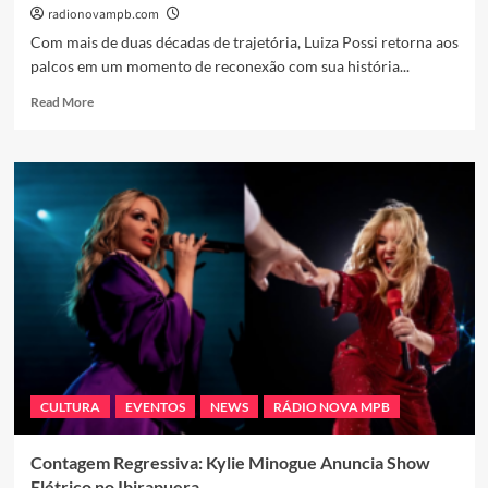
radionovampb.com
Com mais de duas décadas de trajetória, Luiza Possi retorna aos
palcos em um momento de reconexão com sua história...
Read
Read More
more
about
Luiza
Possi
reencontra
sua
essência
em
nova
turnê
que
celebra
o
amor
CULTURA
EVENTOS
NEWS
RÁDIO NOVA MPB
e
a
maturidade
Contagem Regressiva: Kylie Minogue Anuncia Show
artística
Elétrico no Ibirapuera