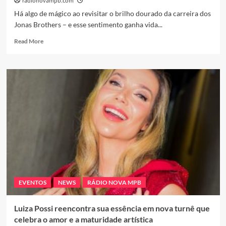
radionovampb.com
Há algo de mágico ao revisitar o brilho dourado da carreira dos
Jonas Brothers – e esse sentimento ganha vida...
Read
Read More
more
about
Natal,
Irmandade
e
Nostalgia:
O
Retorno
Musical
dos
Jonas
Brothers
em
Cena
EVENTOS
NEWS
RÁDIO NOVA MPB
Luiza Possi reencontra sua essência em nova turnê que
celebra o amor e a maturidade artística