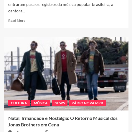
entraram para os registros da música popular brasileira, a
cantora...
Read
Read More
more
about
Lauana
Prado
inicia
2026
com
evolução
do
“Projeto
Raiz”
e
ambições
reforçadas
CULTURA
MÚSICA
NEWS
RÁDIO NOVA MPB
para
carreira
Natal, Irmandade e Nostalgia: O Retorno Musical dos
Jonas Brothers em Cena