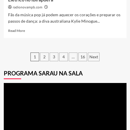
radionovampb.com
Fãs da música pop já podem aquecer os corações e preparar os
passos de dança: a diva australiana Kylie Minogue...
Read
Read More
more
about
Contagem
Regressiva:
Navegação
1
2
3
4
…
16
Next
Kylie
Minogue
por
Anuncia
PROGRAMA SARAU NA SALA
posts
Show
Elétrico
no
Tocador
Ibirapuera
de
vídeo