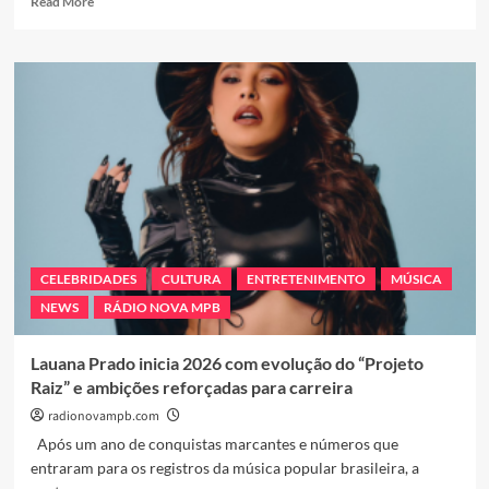
Read More
more
about
Três
plataformas,
uma
grande
vitrine
cultural:
Jornal
Portugal,
Revista
Literatura
e
CELEBRIDADES
CULTURA
ENTRETENIMENTO
MÚSICA
Rádio
NEWS
RÁDIO NOVA MPB
Nova
MPB
Lauana Prado inicia 2026 com evolução do “Projeto
Raiz” e ambições reforçadas para carreira
radionovampb.com
Após um ano de conquistas marcantes e números que
entraram para os registros da música popular brasileira, a