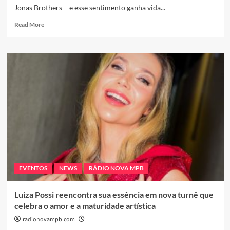
Jonas Brothers – e esse sentimento ganha vida...
Read
Read More
more
about
Natal,
Irmandade
e
Nostalgia:
O
Retorno
Musical
dos
Jonas
Brothers
em
Cena
EVENTOS
NEWS
RÁDIO NOVA MPB
Luiza Possi reencontra sua essência em nova turnê que
celebra o amor e a maturidade artística
radionovampb.com