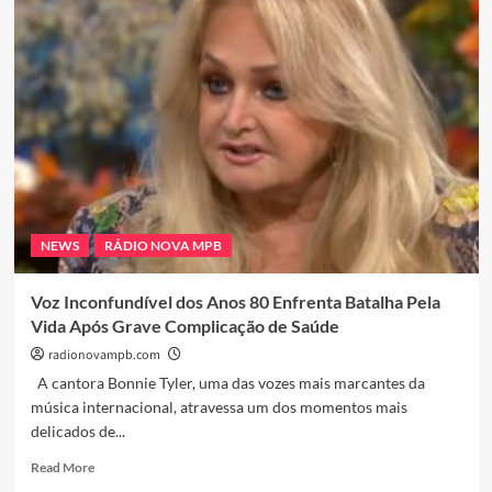
Samba
ao
Streaming:
A
Música
Brasileira
Vive
Sua
Maior
Vitrine
Global
NEWS
RÁDIO NOVA MPB
em
Décadas
Voz Inconfundível dos Anos 80 Enfrenta Batalha Pela
Vida Após Grave Complicação de Saúde
radionovampb.com
A cantora Bonnie Tyler, uma das vozes mais marcantes da
música internacional, atravessa um dos momentos mais
delicados de...
Read
Read More
more