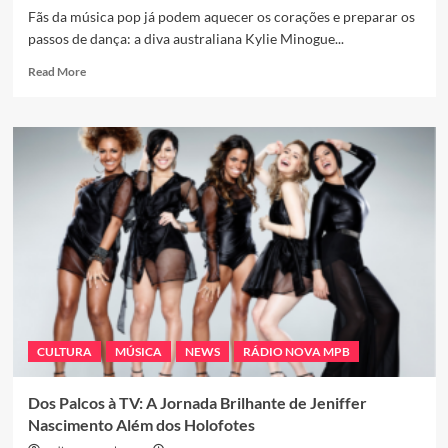
Fãs da música pop já podem aquecer os corações e preparar os
passos de dança: a diva australiana Kylie Minogue...
Read
Read More
more
about
Contagem
Regressiva:
Kylie
Minogue
Anuncia
Show
Elétrico
no
Ibirapuera
CULTURA
MÚSICA
NEWS
RÁDIO NOVA MPB
Dos Palcos à TV: A Jornada Brilhante de Jeniffer
Nascimento Além dos Holofotes