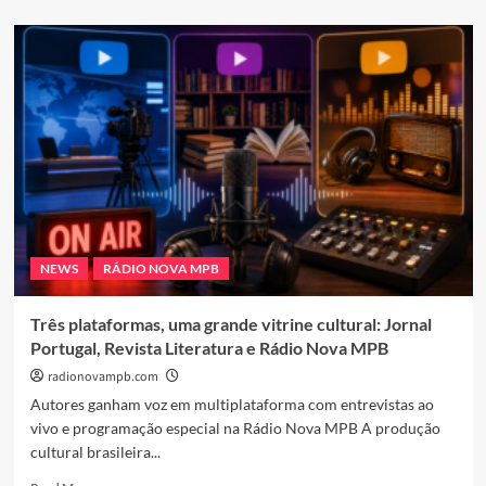
about
Rádio
Nova
MPB
abre
espaço
para
autores
e
autoras
NEWS
RÁDIO NOVA MPB
Três plataformas, uma grande vitrine cultural: Jornal
Portugal, Revista Literatura e Rádio Nova MPB
radionovampb.com
Autores ganham voz em multiplataforma com entrevistas ao
vivo e programação especial na Rádio Nova MPB A produção
cultural brasileira...
Read