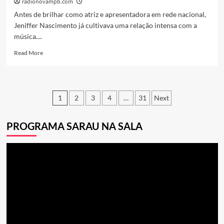
radionovampb.com
Antes de brilhar como atriz e apresentadora em rede nacional,
Jeniffer Nascimento já cultivava uma relação intensa com a
música....
Read
Read More
more
about
Dos
Palcos
Navegação
1
2
3
4
…
31
Next
à
TV:
por
A
PROGRAMA SARAU NA SALA
posts
Jornada
Brilhante
de
Tocador
Jeniffer
de
Nascimento
vídeo
Além
dos
Holofotes