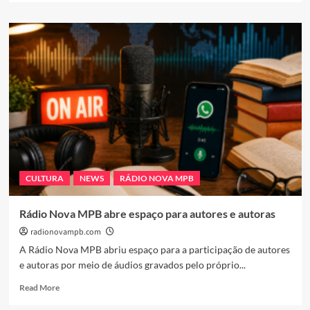
about
Voz
Inconfundível
dos
Anos
80
Enfrenta
Batalha
Pela
Vida
Após
Grave
Complicação
CULTURA
NEWS
RÁDIO NOVA MPB
de
Saúde
Rádio Nova MPB abre espaço para autores e autoras
radionovampb.com
A Rádio Nova MPB abriu espaço para a participação de autores
e autoras por meio de áudios gravados pelo próprio...
Read
Read More
more