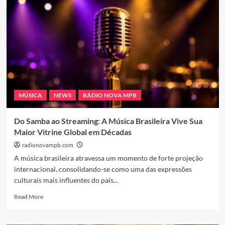
Transforma
Memórias
e
Afeto
em
Música
no
Lançamento
de
“Laranjeiras”
MÚSICA
NEWS
RÁDIO NOVA MPB
Do Samba ao Streaming: A Música Brasileira Vive Sua
Maior Vitrine Global em Décadas
radionovampb.com
A música brasileira atravessa um momento de forte projeção
internacional, consolidando-se como uma das expressões
culturais mais influentes do país...
Read
Read More
more
about
Do