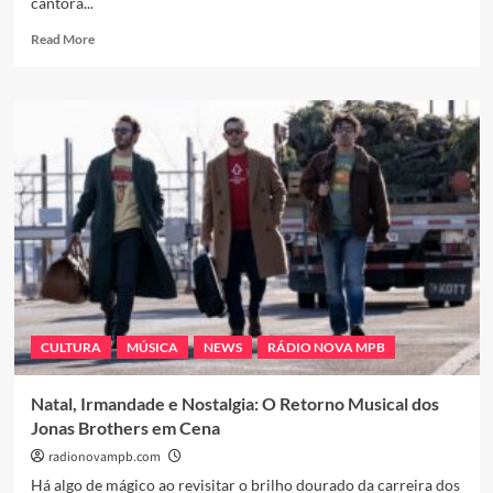
cantora...
Read
Read More
more
about
Lauana
Prado
inicia
2026
com
evolução
do
“Projeto
Raiz”
e
ambições
reforçadas
CULTURA
MÚSICA
NEWS
RÁDIO NOVA MPB
para
carreira
Natal, Irmandade e Nostalgia: O Retorno Musical dos
Jonas Brothers em Cena
radionovampb.com
Há algo de mágico ao revisitar o brilho dourado da carreira dos