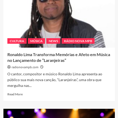
CULTURA
MÚSICA
NEWS
RÁDIO NOVA MPB
Ronaldo Lima Transforma Memórias e Afeto em Música
no Lançamento de “Laranjeiras”
radionovampb.com
O cantor, compositor e músico Ronaldo Lima apresenta ao
público sua mais nova canção, “Laranjeiras”, uma obra que
mergulha nas...
Read
Read More
more
about
Ronaldo
Lima