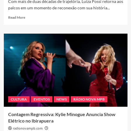
Com mais de duas décadas de trajetória, Luiza Possi retorna aos
palcos em um momento de reconexão com sua história...
Read
Read More
more
about
Luiza
Possi
reencontra
sua
essência
em
nova
turnê
que
celebra
o
amor
CULTURA
EVENTOS
NEWS
RÁDIO NOVA MPB
e
a
maturidade
Contagem Regressiva: Kylie Minogue Anuncia Show
artística
Elétrico no Ibirapuera
radionovampb.com