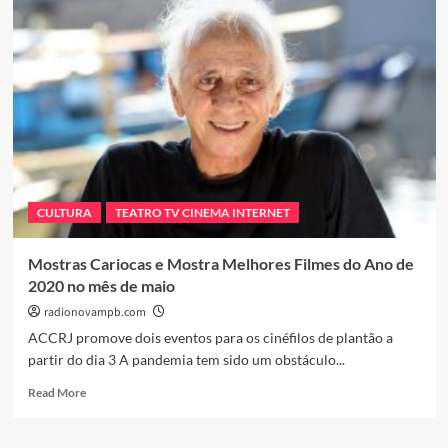
DOMÉSTICO,
MEMÓRIA
E
ENVELHECIMENTO
DÃO
O
TOM
DO
ESPETÁCULO
“ALEITO”
CULTURA
TEATRO TV CINEMA INTERNET
Mostras Cariocas e Mostra Melhores Filmes do Ano de
2020 no mês de maio
radionovampb.com
ACCRJ promove dois eventos para os cinéfilos de plantão a
partir do dia 3 A pandemia tem sido um obstáculo...
Read
Read More
more
about
Mostras