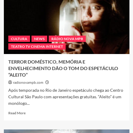
Cidade
Alerta
e
desafios
na
folha
salarial
CULTURA
NEWS
RÁDIO NOVA MPB
TEATRO TV CINEMA INTERNET
TERROR DOMÉSTICO, MEMÓRIA E
ENVELHECIMENTO DÃO O TOM DO ESPETÁCULO
“ALEITO”
radionovampb.com
Após temporada no Rio de Janeiro espetáculo chega ao Centro
Cultural São Paulo com apresentações gratuitas. “Aleito” é um
monólogo...
Read
Read More
more
about
TERROR