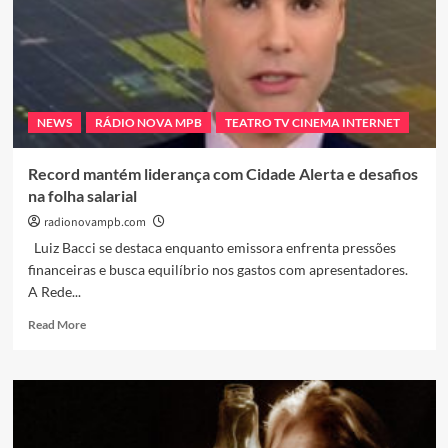
NEWS
RÁDIO NOVA MPB
TEATRO TV CINEMA INTERNET
Record mantém liderança com Cidade Alerta e desafios
na folha salarial
radionovampb.com
Luiz Bacci se destaca enquanto emissora enfrenta pressões
financeiras e busca equilíbrio nos gastos com apresentadores.
A Rede...
Read
Read More
more
about
Record
mantém
liderança
com