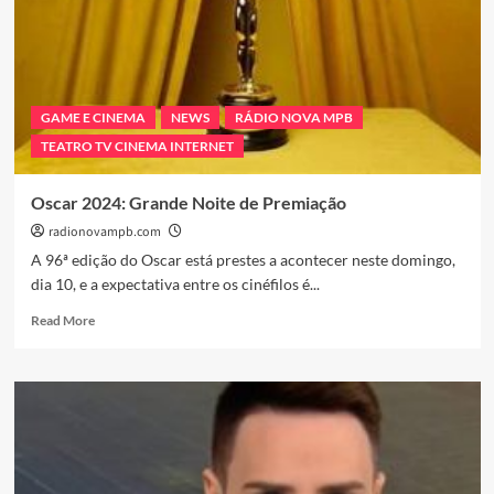
entrevista
de
Wanessa
Camargo:
“Será
que
GAME E CINEMA
NEWS
RÁDIO NOVA MPB
teremos
TEATRO TV CINEMA INTERNET
uma
terceira
volta
Oscar 2024: Grande Noite de Premiação
do
radionovampb.com
casal?”
A 96ª edição do Oscar está prestes a acontecer neste domingo,
dia 10, e a expectativa entre os cinéfilos é...
Read
Read More
more
about
Oscar
2024:
Grande
Noite
de
Premiação