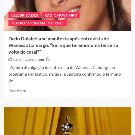
CELEBRIDADES
RÁDIO NOVA MPB
TEATRO TV CINEMA INTERNET
Dado Dolabella se manifesta após entrevista de
Wanessa Camargo: “Será que teremos uma terceira
volta do casal?”
radionovampb.com
Após a divulgação da entrevista de Wanessa Camargo ao
programa Fantástico, na qual a cantora confirmou o término
de...
Read
Read More
more
about
Dado
Dolabella
se
manifesta
após