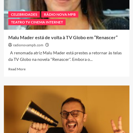
Novos
Capítulos
CELEBRIDADES
RÁDIO NOVA MPB
TEATRO TV CINEMA INTERNET
Malu Mader está de volta à TV Globo em “Renascer”
radionovampb.com
A renomada atriz Malu Mader está prestes a retornar às telas
da TV Globo na novela "Renascer". Embora o...
Read
Read More
more
about
Malu
Mader
está
de
volta
à
TV
Globo
em