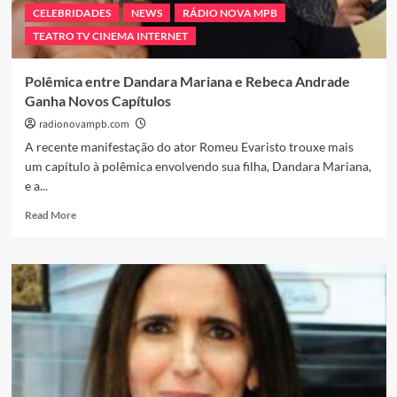
em
CELEBRIDADES
NEWS
RÁDIO NOVA MPB
estádios
TEATRO TV CINEMA INTERNET
Polêmica entre Dandara Mariana e Rebeca Andrade
Ganha Novos Capítulos
radionovampb.com
A recente manifestação do ator Romeu Evaristo trouxe mais
um capítulo à polêmica envolvendo sua filha, Dandara Mariana,
e a...
Read
Read More
more
about
Polêmica
entre
Dandara
Mariana
e
Rebeca
Andrade
Ganha