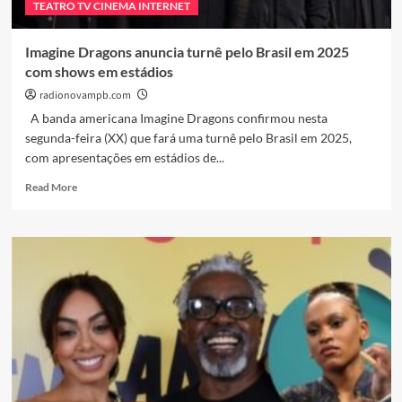
TEATRO TV CINEMA INTERNET
Grande
Noite
da
Imagine Dragons anuncia turnê pelo Brasil em 2025
Música
com shows em estádios
radionovampb.com
A banda americana Imagine Dragons confirmou nesta
segunda-feira (XX) que fará uma turnê pelo Brasil em 2025,
com apresentações em estádios de...
Read
Read More
more
about
Imagine
Dragons
anuncia
turnê
pelo
Brasil
em
2025
com
shows