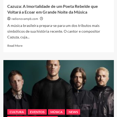
Cazuza: A Imortalidade de um Poeta Rebelde que
Voltará a Ecoar em Grande Noite da Música
radionovampb.com
A música brasileira prepara-se para um dos tributos mais
simbólicos de sua história recente. O cantor e compositor
Cazuza, cuja...
Read
Read More
more
about
Cazuza:
A
Imortalidade
de
um
Poeta
Rebelde
que
Voltará
a
Ecoar
CULTURA
EVENTOS
MÚSICA
NEWS
em