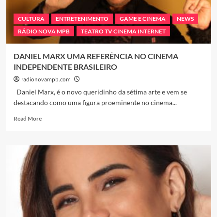
“Renascer”
CULTURA
ENTRETENIMENTO
GAME E CINEMA
NEWS
RÁDIO NOVA MPB
TEATRO TV CINEMA INTERNET
DANIEL MARX UMA REFERÊNCIA NO CINEMA
INDEPENDENTE BRASILEIRO
radionovampb.com
Daniel Marx, é o novo queridinho da sétima arte e vem se
destacando como uma figura proeminente no cinema...
Read
Read More
more
about
DANIEL
MARX
UMA
REFERÊNCIA
NO
CINEMA
INDEPENDENTE
BRASILEIRO