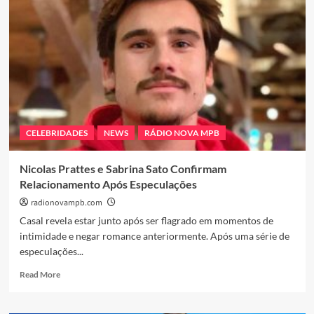
liderança
com
Cidade
Alerta
e
desafios
na
folha
salarial
CELEBRIDADES
NEWS
RÁDIO NOVA MPB
Nicolas Prattes e Sabrina Sato Confirmam
Relacionamento Após Especulações
radionovampb.com
Casal revela estar junto após ser flagrado em momentos de
intimidade e negar romance anteriormente. Após uma série de
especulações...
Read
Read More
more
about
Nicolas