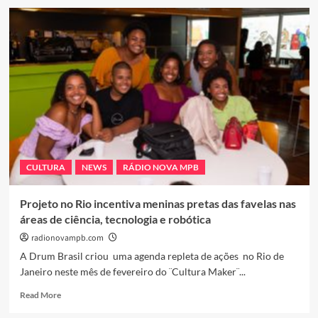
Condições
climáticas
devem
continuar
prejudicando
safra
de
milho
no
Brasil
CULTURA
NEWS
RÁDIO NOVA MPB
Projeto no Rio incentiva meninas pretas das favelas nas
áreas de ciência, tecnologia e robótica
radionovampb.com
A Drum Brasil criou uma agenda repleta de ações no Rio de
Janeiro neste mês de fevereiro do ¨Cultura Maker¨...
Read
Read More
more