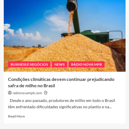
Prattes
e
Sabrina
Sato
Confirmam
Relacionamento
Após
Especulações
BUSINESS E NEGÓCIOS
NEWS
RÁDIO NOVA MPB
Condições climáticas devem continuar prejudicando
safra de milho no Brasil
radionovampb.com
Desde o ano passado, produtores de milho em todo o Brasil
têm enfrentado dificuldades significativas no plantio e na...
Read
Read More
more
about