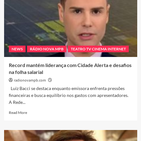
NEWS
RÁDIO NOVA MPB
TEATRO TV CINEMA INTERNET
Record mantém liderança com Cidade Alerta e desafios
na folha salarial
radionovampb.com
Luiz Bacci se destaca enquanto emissora enfrenta pressões
financeiras e busca equilíbrio nos gastos com apresentadores.
A Rede...
Read
Read More
more
about
Record
mantém