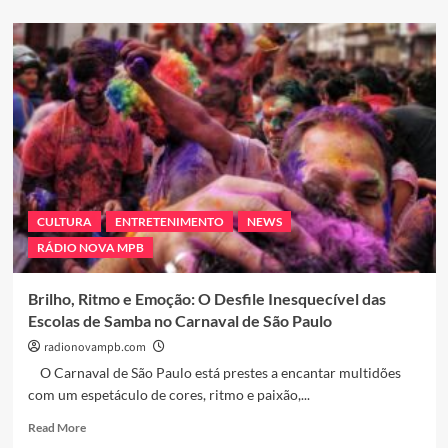
about
Projeto
no
Rio
incentiva
meninas
pretas
das
favelas
nas
áreas
de
CULTURA
ENTRETENIMENTO
NEWS
ciência,
RÁDIO NOVA MPB
tecnologia
e
robótica
Brilho, Ritmo e Emoção: O Desfile Inesquecível das
Escolas de Samba no Carnaval de São Paulo
radionovampb.com
O Carnaval de São Paulo está prestes a encantar multidões
com um espetáculo de cores, ritmo e paixão,...
Read
Read More
more