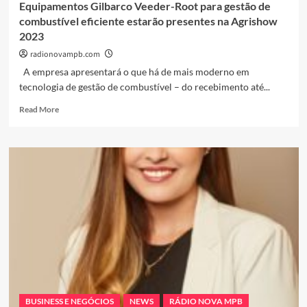
Equipamentos Gilbarco Veeder-Root para gestão de
combustível eficiente estarão presentes na Agrishow
2023
radionovampb.com
A empresa apresentará o que há de mais moderno em
tecnologia de gestão de combustível – do recebimento até...
Read
Read More
more
about
Equipamentos
Gilbarco
Veeder-
Root
para
gestão
de
combustível
eficiente
estarão
presentes
na
BUSINESS E NEGÓCIOS
NEWS
RÁDIO NOVA MPB
Agrishow