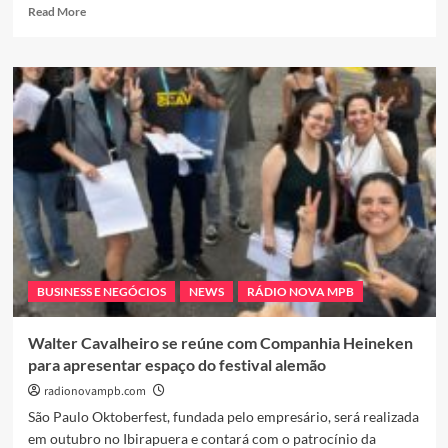
Read
Read More
more
about
A
ARQUITETA
VANESSA
MALZONI,
SE
UNE
A
UM
TIME
DE
MULHERES
EMPREENDEDORAS
BUSINESS E NEGÓCIOS
NEWS
RÁDIO NOVA MPB
NO
LANÇAMENTO
DO
Walter Cavalheiro se reúne com Companhia Heineken
LIVRO
para apresentar espaço do festival alemão
“O
PODER
radionovampb.com
DAS
São Paulo Oktoberfest, fundada pelo empresário, será realizada
EXPERIÊNCIAS
em outubro no Ibirapuera e contará com o patrocínio da
–