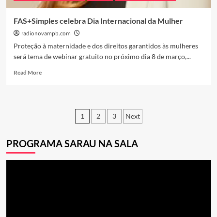
2023
FAS+Simples celebra Dia Internacional da Mulher
radionovampb.com
Proteção à maternidade e dos direitos garantidos às mulheres
será tema de webinar gratuito no próximo dia 8 de março,...
Read
Read More
more
about
FAS+Simples
celebra
Navegação
1
2
3
Next
Dia
Internacional
por
da
PROGRAMA SARAU NA SALA
posts
Mulher
Tocador
de
vídeo