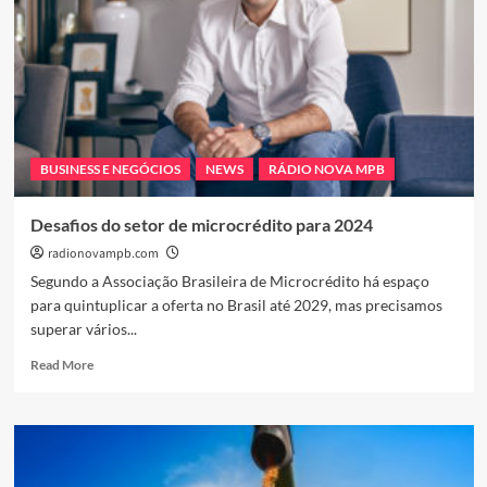
BUSINESS E NEGÓCIOS
NEWS
RÁDIO NOVA MPB
Desafios do setor de microcrédito para 2024
radionovampb.com
Segundo a Associação Brasileira de Microcrédito há espaço
para quintuplicar a oferta no Brasil até 2029, mas precisamos
superar vários...
Read
Read More
more
about
Desafios
do
setor
de