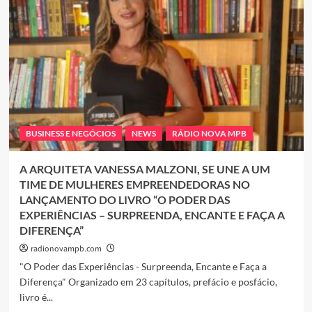
Costa
lança
o
Super
App
RepMov
Brasil
BUSINESS E NEGÓCIOS
NEWS
RÁDIO NOVA MPB
A ARQUITETA VANESSA MALZONI, SE UNE A UM
TIME DE MULHERES EMPREENDEDORAS NO
LANÇAMENTO DO LIVRO “O PODER DAS
EXPERIÊNCIAS – SURPREENDA, ENCANTE E FAÇA A
DIFERENÇA”
radionovampb.com
"O Poder das Experiências - Surpreenda, Encante e Faça a
Diferença" Organizado em 23 capítulos, prefácio e posfácio,
livro é...