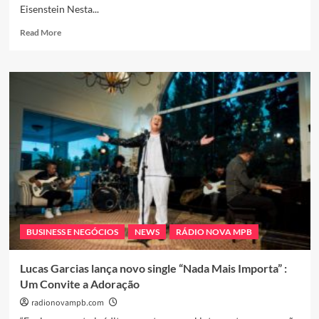
Eisenstein Nesta...
SURPREENDA,
ENCANTE
Read
Read More
E
more
FAÇA
about
A
Walter
DIFERENÇA”
Cavalheiro
se
reúne
com
Companhia
Heineken
para
apresentar
espaço
do
festival
BUSINESS E NEGÓCIOS
NEWS
RÁDIO NOVA MPB
alemão
Lucas Garcias lança novo single “Nada Mais Importa” :
Um Convite a Adoração
radionovampb.com