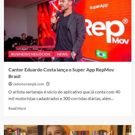
continuar
prejudicando
safra
de
milho
no
Brasil
BUSINESS E NEGÓCIOS
NEWS
Cantor Eduardo Costa lança o Super App RepMov
Brasil
radionovampb.com
O artista sertanejo é sócio do aplicativo que já conta com 40
mil motoristas cadastrados e 300 corridas diárias, além...
Read
Read More
more
about
Cantor
Eduardo