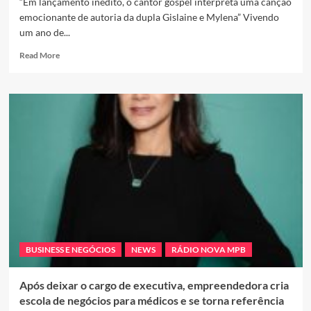
“Em lançamento inédito, o cantor gospel interpreta uma canção
emocionante de autoria da dupla Gislaine e Mylena” Vivendo
um ano de...
Read
Read More
more
about
Lucas
Garcias
lança
novo
single
“Nada
Mais
Importa”
:
Um
Convite
a
BUSINESS E NEGÓCIOS
NEWS
RÁDIO NOVA MPB
Adoração
Após deixar o cargo de executiva, empreendedora cria
escola de negócios para médicos e se torna referência