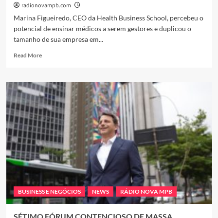
radionovampb.com
Marina Figueiredo, CEO da Health Business School, percebeu o
potencial de ensinar médicos a serem gestores e duplicou o
tamanho de sua empresa em...
Read
Read More
more
about
Após
deixar
o
cargo
de
executiva,
empreendedora
cria
escola
de
negócios
para
BUSINESS E NEGÓCIOS
NEWS
RÁDIO NOVA MPB
médicos e se
torna
referência
SÉTIMO FÓRUM CONTENCIOSO DE MASSA