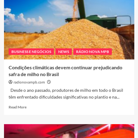
microcrédito
para
2024
BUSINESS E NEGÓCIOS
NEWS
RÁDIO NOVA MPB
Condições climáticas devem continuar prejudicando
safra de milho no Brasil
radionovampb.com
Desde o ano passado, produtores de milho em todo o Brasil
têm enfrentado dificuldades significativas no plantio e na...
Read
Read More
more
about
Condições
climáticas
devem