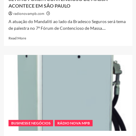
ACONTECE EM SÃO PAULO
radionovampb.com
A atuação do Mandaliti ao lado da Bradesco Seguros será tema
de palestra no 7º Fórum de Contencioso de Massa....
Read
Read More
more
about
SÉTIMO
FÓRUM
CONTENCIOSO
DE
MASSA
ACONTECE
EM
SÃO
PAULO
BUSINESS E NEGÓCIOS
RÁDIO NOVA MPB