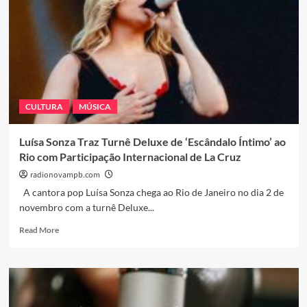
CULTURA
MÚSICA
Luísa Sonza Traz Turnê Deluxe de ‘Escândalo Íntimo’ ao
Rio com Participação Internacional de La Cruz
radionovampb.com
A cantora pop Luísa Sonza chega ao Rio de Janeiro no dia 2 de
novembro com a turnê Deluxe...
Read
Read More
more
about
Luísa
Sonza
Traz
Turnê