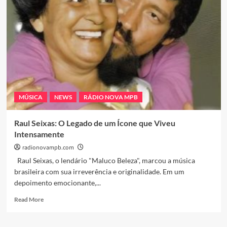
Legado
Musical
que
Marcou
Gerações
MÚSICA
NEWS
RÁDIO NOVA MPB
Raul Seixas: O Legado de um Ícone que Viveu
Intensamente
radionovampb.com
Raul Seixas, o lendário "Maluco Beleza", marcou a música
brasileira com sua irreverência e originalidade. Em um
depoimento emocionante,...
Read
Read More
more
about
Raul