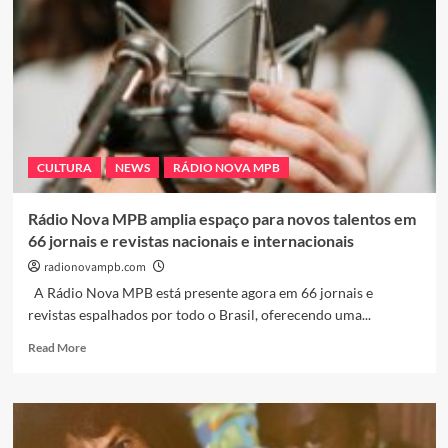
Deluxe
de
‘Escândalo
Íntimo’
ao
Rio
com
Participação
CULTURA
NEWS
RÁDIO NOVA MPB
Internacional
de
La
Rádio Nova MPB amplia espaço para novos talentos em
Cruz
66 jornais e revistas nacionais e internacionais
radionovampb.com
A Rádio Nova MPB está presente agora em 66 jornais e
revistas espalhados por todo o Brasil, oferecendo uma...
Read
Read More
more
about
Rádio
Nova
MPB