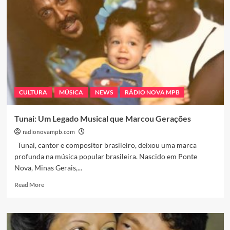
amplia
espaço
para
novos
talentos
em
66
jornais
e
CULTURA
MÚSICA
NEWS
RÁDIO NOVA MPB
revistas
nacionais
e
Tunai: Um Legado Musical que Marcou Gerações
internacionais
radionovampb.com
Tunai, cantor e compositor brasileiro, deixou uma marca
profunda na música popular brasileira. Nascido em Ponte
Nova, Minas Gerais,...
Read
Read More
more
about
Tunai:
Um