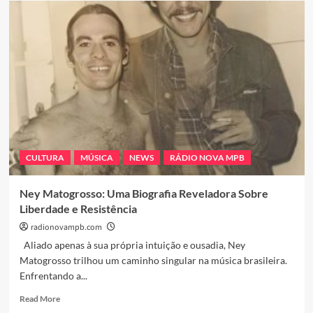
Seixas:
O
Legado
de
um
Ícone
que
Viveu
Intensamente
CULTURA
MÚSICA
NEWS
RÁDIO NOVA MPB
Ney Matogrosso: Uma Biografia Reveladora Sobre
Liberdade e Resistência
radionovampb.com
Aliado apenas à sua própria intuição e ousadia, Ney
Matogrosso trilhou um caminho singular na música brasileira.
Enfrentando a...
Read
Read More
more