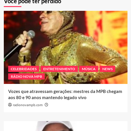
Você pode ter perdido
CELEBRIDADES
ENTRETENIMENTO
MÚSICA
NEWS
RÁDIO NOVA MPB
Vozes que atravessam gerações: mestres da MPB chegam
aos 80 e 90 anos mantendo legado vivo
radionovampb.com