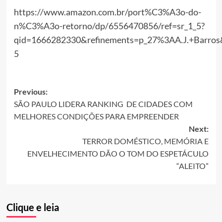
https://www.amazon.com.br/port%C3%A3o-do-
n%C3%A3o-retorno/dp/6556470856/ref=sr_1_5?
qid=1666282330&refinements=p_27%3AA.J.+Barros
5
Post
Previous:
SÃO PAULO LIDERA RANKING DE CIDADES COM
navigation
MELHORES CONDIÇÕES PARA EMPREENDER
Next:
TERROR DOMÉSTICO, MEMÓRIA E
ENVELHECIMENTO DÃO O TOM DO ESPETÁCULO
“ALEITO”
Clique e leia