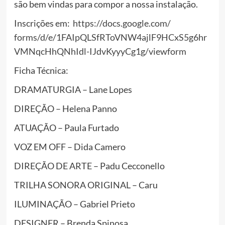
são bem vindas para compor a nossa instalação.
Inscrições em:
https://docs.google.com/
forms/d/e/
1FAIpQLSfRToVNW4ajlF9HCxS5g6hr
VMNqcHhQNhIdl-IJdvKyyyCg1g/
viewform
Ficha Técnica:
DRAMATURGIA – Lane Lopes
DIREÇÃO – Helena Panno
ATUAÇÃO – Paula Furtado
VOZ EM OFF – Dida Camero
DIREÇÃO DE ARTE – Padu Cecconello
TRILHA SONORA ORIGINAL – Caru
ILUMINAÇÃO – Gabriel Prieto
DESIGNER – Brenda Spinosa