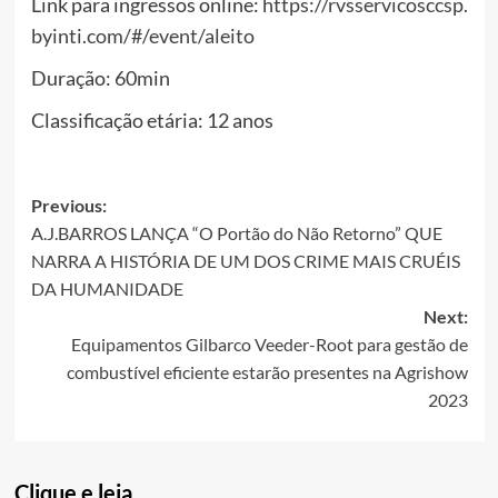
Link para ingressos online:
https://rvsservicosccsp.
byinti.com/#/event/aleito
Duração: 60min
Classificação etária: 12 anos
Post
Previous:
A.J.BARROS LANÇA “O Portão do Não Retorno” QUE
navigation
NARRA A HISTÓRIA DE UM DOS CRIME MAIS CRUÉIS
DA HUMANIDADE
Next:
Equipamentos Gilbarco Veeder-Root para gestão de
combustível eficiente estarão presentes na Agrishow
2023
Clique e leia