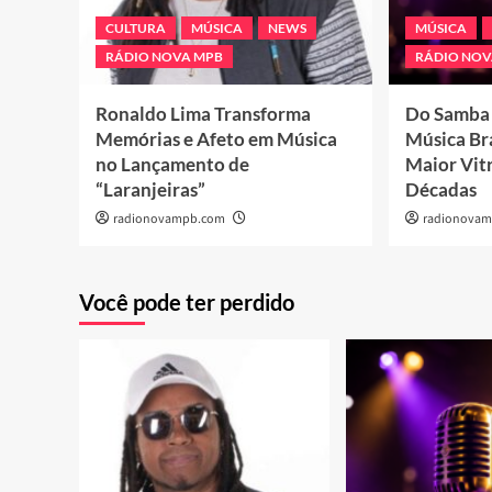
CULTURA
MÚSICA
NEWS
MÚSICA
RÁDIO NOVA MPB
RÁDIO NOV
Ronaldo Lima Transforma
Do Samba 
Memórias e Afeto em Música
Música Bra
no Lançamento de
Maior Vit
“Laranjeiras”
Décadas
radionovampb.com
radionova
Você pode ter perdido