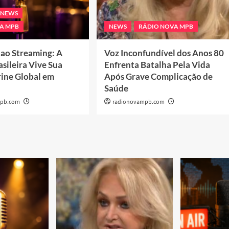
NEWS
A MPB
NEWS
RÁDIO NOVA MPB
ao Streaming: A
Voz Inconfundível dos Anos 80
sileira Vive Sua
Enfrenta Batalha Pela Vida
rine Global em
Após Grave Complicação de
Saúde
mpb.com
radionovampb.com