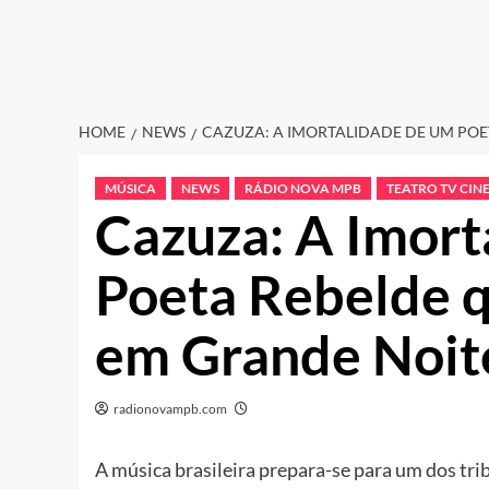
HOME
NEWS
CAZUZA: A IMORTALIDADE DE UM POE
MÚSICA
NEWS
RÁDIO NOVA MPB
TEATRO TV CIN
Cazuza: A Imort
Poeta Rebelde q
em Grande Noit
radionovampb.com
A música brasileira prepara-se para um dos trib