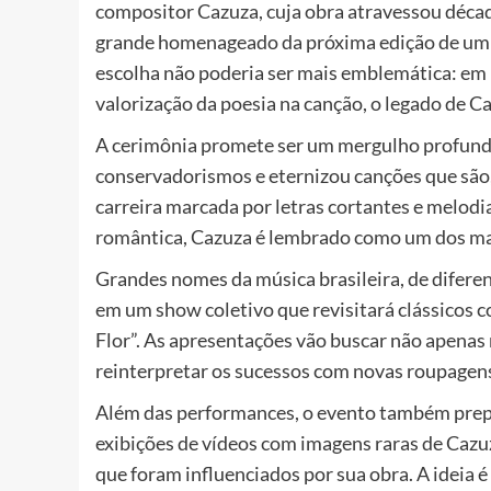
compositor Cazuza, cuja obra atravessou décad
grande homenageado da próxima edição de um d
escolha não poderia ser mais emblemática: em
valorização da poesia na canção, o legado de C
A cerimônia promete ser um mergulho profundo 
conservadorismos e eternizou canções que são
carreira marcada por letras cortantes e melodi
romântica, Cazuza é lembrado como um dos mai
Grandes nomes da música brasileira, de diferent
em um show coletivo que revisitará clássicos 
Flor”. As apresentações vão buscar não apenas
reinterpretar os sucessos com novas roupagens,
Além das performances, o evento também prep
exibições de vídeos com imagens raras de Cazuz
que foram influenciados por sua obra. A ideia 