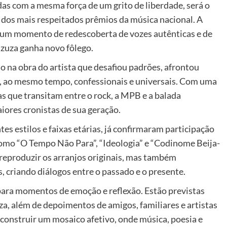
as com a mesma força de um grito de liberdade, será o
os mais respeitados prêmios da música nacional. A
 um momento de redescoberta de vozes autênticas e de
azuza ganha novo fôlego.
na obra do artista que desafiou padrões, afrontou
, ao mesmo tempo, confessionais e universais. Com uma
as que transitam entre o rock, a MPB e a balada
ores cronistas de sua geração.
es estilos e faixas etárias, já confirmaram participação
como “O Tempo Não Para”, “Ideologia” e “Codinome Beija-
 reproduzir os arranjos originais, mas também
 criando diálogos entre o passado e o presente.
ara momentos de emoção e reflexão. Estão previstas
a, além de depoimentos de amigos, familiares e artistas
é construir um mosaico afetivo, onde música, poesia e