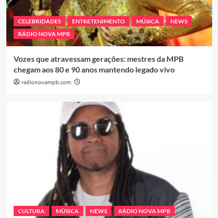
CELEBRIDADES
ENTRETENIMENTO
MÚSICA
NEWS
RÁDIO NOVA MPB
Vozes que atravessam gerações: mestres da MPB
chegam aos 80 e 90 anos mantendo legado vivo
radionovampb.com
CULTURA
MÚSICA
NEWS
RÁDIO NOVA MPB