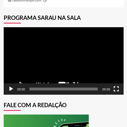
radionovampb.com
PROGRAMA SARAU NA SALA
Tocador
de
vídeo
00:00
00:09
FALE COM A REDALÇÃO