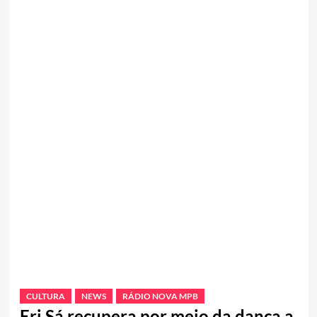
CULTURA
NEWS
RÁDIO NOVA MPB
Eri Sá recupera por meio da dança a