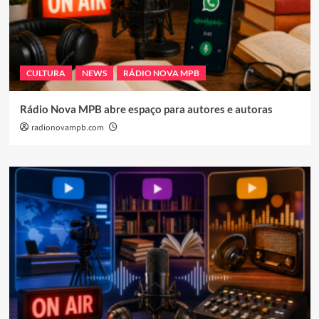
CULTURA
NEWS
RÁDIO NOVA MPB
Rádio Nova MPB abre espaço para autores e autoras
radionovampb.com