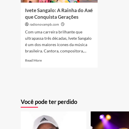
Ivete Sangalo: A Rainha do Axé
que Conquista Gerações
radionovampb.com
Com uma carreira brilhante que
ultrapassa três décadas, Ivete Sangalo
é um dos maiores ícones da música
brasileira. Cantora, compositora,...
Read
Read More
more
about
Ivete
Sangalo:
A
Rainha
do
Você pode ter perdido
Axé
que
Conquista
Gerações