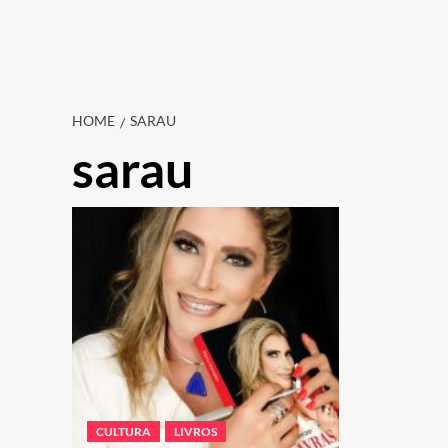
HOME
SARAU
sarau
CULTURA
LIVROS