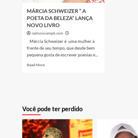
MÁRCIA SCHWEIZER ” A
POETA DA BELEZA” LANÇA
NOVO LIVRO
radionovampb.com
Márcia Schweizer é uma mulher à
frente de seu tempo, que desde bem
pequena gosta de escrever poesias e...
Read
Read More
more
about
MÁRCIA
SCHWEIZER
”
A
POETA
Você pode ter perdido
DA
BELEZA”
LANÇA
NOVO
LIVRO