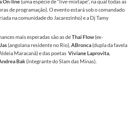
a On-line
(uma espécie de “live-mixtape”, na qual todas as
horas de programação). O evento estará sob o comandado
riada na comunidade do Jacarezinho) e a Dj Tamy
rmances mais esperadas são as de
Thai Flow
(ex-
Jas
(angolana residente no Rio),
ABronca
(dupla da favela
 Aldeia Maracanã) e das poetas
Viviane Laprovita
,
Andrea Bak
(integrante do Slam das Minas).