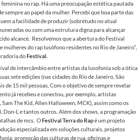
ala feminina no rap. Há uma preocupação estética pautada
e sempre ao papel da mulher. Percebi que boa parte das
uem a facilidade de produzir (sobretudo no atual
muneradas ou com uma estrutura digna para alcançar
cido alcance. Resolvemos que a abertura do Festival
 mulheres do rap lusófono residentes no Rio de Janeiro”,
uradoria do
Festival.
ival de intercâmbio entre artistas da lusofonia sob a ótica
uas sete edições (nas cidades do Rio de Janeiro, São
ais de 15 mil pessoas. Com o objetivo de sempre revelar
vento já recebeu e conectou, por exemplo, artistas
, Sam The Kid, Allen Halloween, MCK), assim como os
gi, Don-L e tantos outros. Além dos shows, a programação
batalhas de mcs. O
Festival Terra do Rap
é um projeto
ção especializada em soluções culturais, projetos
fonia; promoção das culturas de rua, oficinas e