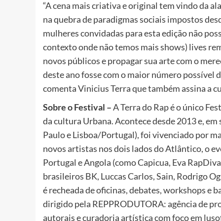
“A cena mais criativa e original tem vindo da 
na quebra de paradigmas sociais impostos desd
mulheres convidadas para esta edição não poss
contexto onde não temos mais shows) lives re
novos públicos e propagar sua arte com o mere
deste ano fosse com o maior número possível de
comenta Vinicius Terra que também assina a c
Sobre o Festival –
A Terra do Rap é o único Fest
da cultura Urbana. Acontece desde 2013 e, em s
Paulo e Lisboa/Portugal), foi vivenciado por m
novos artistas nos dois lados do Atlântico, o e
Portugal e Angola (como Capicua, Eva RapDiva
brasileiros BK, Luccas Carlos, Sain, Rodrigo O
é recheada de oficinas, debates, workshops e 
dirigido pela REPPRODUTORA: agência de produ
autorais e curadoria artística com foco em luso