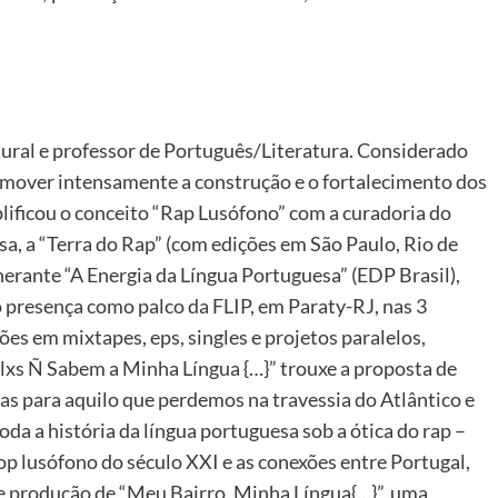
tural e professor de Português/Literatura. Considerado
romover intensamente a construção e o fortalecimento dos
lificou o conceito “Rap Lusófono” com a curadoria do
a, a “Terra do Rap” (com edições em São Paulo, Rio de
nerante “A Energia da Língua Portuguesa” (EDP Brasil),
 presença como palco da FLIP, em Paraty-RJ, nas 3
es em mixtapes, eps, singles e projetos paralelos,
lxs Ñ Sabem a Minha Língua {…}” trouxe a proposta de
as para aquilo que perdemos na travessia do Atlântico e
da a história da língua portuguesa sob a ótica do rap –
op lusófono do século XXI e as conexões entre Portugal,
de produção de “Meu Bairro, Minha Língua{…}”, uma