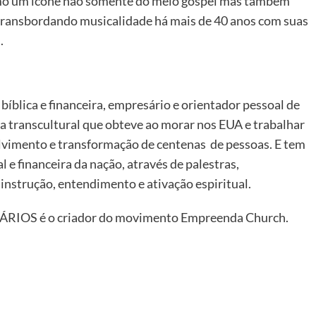
como um ícone não somente do meio gospel mas também
, transbordando musicalidade há mais de 40 anos com suas
.
 bíblica e financeira, empresário e orientador pessoal de
ia transcultural que obteve ao morar nos EUA e trabalhar
lvimento e transformação de centenas de pessoas. E tem
l e financeira da nação, através de palestras,
instrução, entendimento e ativação espiritual.
DÁRIOS é o criador do movimento Empreenda Church.