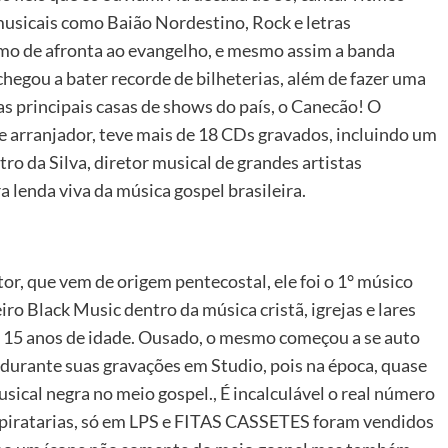
sicais como Baião Nordestino, Rock e letras
mo de afronta ao evangelho, e mesmo assim a banda
hegou a bater recorde de bilheterias, além de fazer uma
 principais casas de shows do país, o Canecão! O
e arranjador, teve mais de 18 CDs gravados, incluindo um
ro da Silva, diretor musical de grandes artistas
a lenda viva da música gospel brasileira.
or, que vem de origem pentecostal, ele foi o 1° músico
iro Black Music dentro da música cristã, igrejas e lares
s 15 anos de idade. Ousado, o mesmo começou a se auto
 durante suas gravações em Studio, pois na época, quase
ical negra no meio gospel., É incalculável o real número
r piratarias, só em LPS e FITAS CASSETES foram vendidos