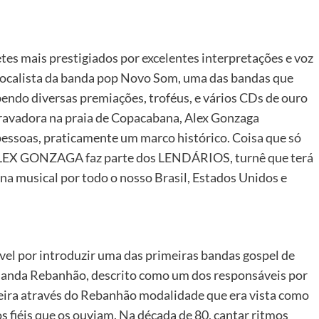
tes mais prestigiados por excelentes interpretações e voz
vocalista da banda pop Novo Som, uma das bandas que
bendo diversas premiações, troféus, e vários CDs de ouro
ravadora na praia de Copacabana, Alex Gonzaga
ssoas, praticamente um marco histórico. Coisa que só
, ALEX GONZAGA faz parte dos LENDÁRIOS, turnê que terá
a musical por todo o nosso Brasil, Estados Unidos e
vel por introduzir uma das primeiras bandas gospel de
Banda Rebanhão, descrito como um dos responsáveis por
leira através do Rebanhão modalidade que era vista como
s fiéis que os ouviam. Na década de 80, cantar ritmos