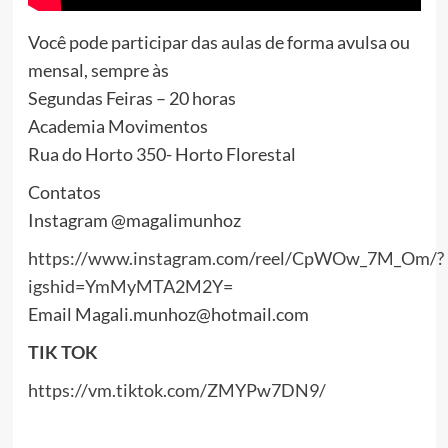
Você pode participar das aulas de forma avulsa ou
mensal, sempre às
Segundas Feiras – 20 horas
Academia Movimentos
Rua do Horto 350- Horto Florestal
Contatos
Instagram @magalimunhoz
https://www.instagram.com/reel/CpWOw_7M_Om/?
igshid=YmMyMTA2M2Y=
Email Magali.munhoz@hotmail.com
TIK TOK
https://vm.tiktok.com/ZMYPw7DN9/