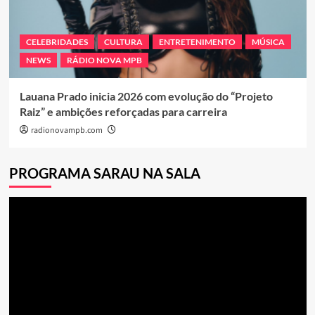
CELEBRIDADES
CULTURA
ENTRETENIMENTO
MÚSICA
NEWS
RÁDIO NOVA MPB
Lauana Prado inicia 2026 com evolução do “Projeto
Raiz” e ambições reforçadas para carreira
radionovampb.com
PROGRAMA SARAU NA SALA
Tocador
de
vídeo