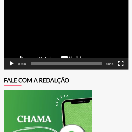
Tocador
NO
de
CINEMA
INDEPENDENTE
vídeo
BRASILEIRO
00:00
00:09
FALE COM A REDALÇÃO