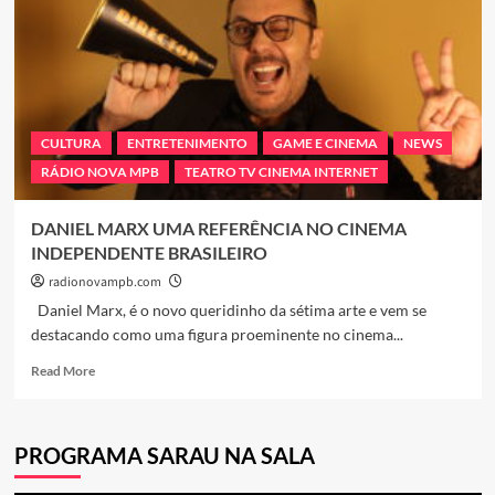
CULTURA
ENTRETENIMENTO
GAME E CINEMA
NEWS
RÁDIO NOVA MPB
TEATRO TV CINEMA INTERNET
DANIEL MARX UMA REFERÊNCIA NO CINEMA
INDEPENDENTE BRASILEIRO
radionovampb.com
Daniel Marx, é o novo queridinho da sétima arte e vem se
destacando como uma figura proeminente no cinema...
Read
Read More
more
about
DANIEL
PROGRAMA SARAU NA SALA
MARX
UMA
REFERÊNCIA