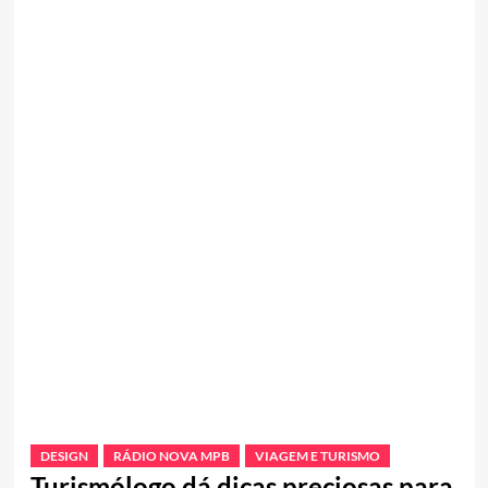
DESIGN
RÁDIO NOVA MPB
VIAGEM E TURISMO
Turismólogo dá dicas preciosas para