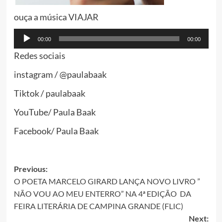
ouça a música VIAJAR
Tocador
00:00
00:00
de
Redes sociais
áudio
instagram / @paulabaak
Tiktok / paulabaak
YouTube/ Paula Baak
Facebook/ Paula Baak
Post
Previous:
O POETA MARCELO GIRARD LANÇA NOVO LIVRO ”
navigation
NÃO VOU AO MEU ENTERRO” NA 4ª EDIÇÃO DA
FEIRA LITERÁRIA DE CAMPINA GRANDE (FLIC)
Next: