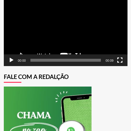
de
vídeo
00:00
00:09
FALE COM A REDALÇÃO