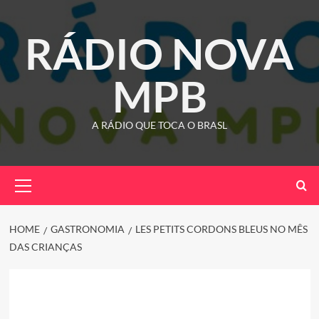
Skip
to
RÁDIO NOVA
content
MPB
A RÁDIO QUE TOCA O BRASL
Primary
Menu
HOME
GASTRONOMIA
LES PETITS CORDONS BLEUS NO MÊS
DAS CRIANÇAS