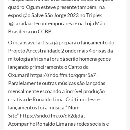
quadro Ogum esteve presente também, na
exposição Salve São Jorge 2023 no Triplex
@cazadaartecontemporanea e na Loja Mão
Brasileira no CCBB.
O incansável artista já prepara o lançamento do
Projeto Ancestralidade 2 onde mais 4 orixás da
mitologia africana Iorubá serão homenagedos
lançando primeiramente o Canto de
Oxumarê
https://sndo.ffm.to/qqmr5a7
.
Paralelamente outras músicas são lançadas
mensalmente escoando a incrível produção
criativa de Ronaldo Lima. O último desses
lançamentos foi a música ” Num
Site”
https://sndo.ffm.to/qk2djda
.
Acompanhe Ronaldo Lima nas redes sociais e