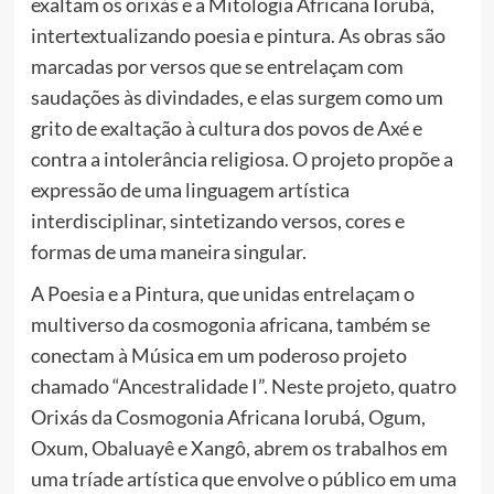
exaltam os orixás e a Mitologia Africana Iorubá,
intertextualizando poesia e pintura. As obras são
marcadas por versos que se entrelaçam com
saudações às divindades, e elas surgem como um
grito de exaltação à cultura dos povos de Axé e
contra a intolerância religiosa. O projeto propõe a
expressão de uma linguagem artística
interdisciplinar, sintetizando versos, cores e
formas de uma maneira singular.
A Poesia e a Pintura, que unidas entrelaçam o
multiverso da cosmogonia africana, também se
conectam à Música em um poderoso projeto
chamado “Ancestralidade I”. Neste projeto, quatro
Orixás da Cosmogonia Africana Iorubá, Ogum,
Oxum, Obaluayê e Xangô, abrem os trabalhos em
uma tríade artística que envolve o público em uma