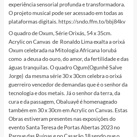
experiência sensorial profunda e transformadora.
O projeto musical pode ser acessado em todas as
plataformas digitais.
https://sndo.ffm.to/bbj84kv
O quadro de Oxum, Série Orixás, 54 x 35cm.
Acrylic on Canvas de Ronaldo Lima exalta a orixá
Oxum celebrada na Mitologia Africana Iorubá
como a deusa do ouro, do amor, da fertilidade e das
águas tranquilas. O quadro Ogum(Ogunhê Salve
Jorge) da mesma série 30 x 30cm celebra o orixá
guerreiro vencedor de demandas que é o senhor da
tecnologia e dos metais. Já o senhor da terra, da
cura e da passagem, Obaluayê é homenageado
também em 30 x 30cm em Acrylic on Canvas. Estas
Obras estiveram presentes nas exposições do
evento Santa Teresa de Portas Abertas 2023 no
Parque das Ruínas e no Casarão 18 sendo que o