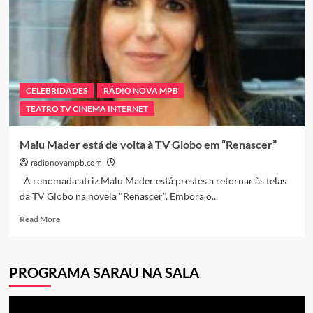
CELEBRIDADES
RÁDIO NOVA MPB
TEATRO TV CINEMA INTERNET
Malu Mader está de volta à TV Globo em “Renascer”
radionovampb.com
A renomada atriz Malu Mader está prestes a retornar às telas
da TV Globo na novela "Renascer". Embora o...
Read
Read More
more
about
Malu
PROGRAMA SARAU NA SALA
Mader
está
de
Tocador
volta