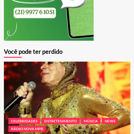
Você pode ter perdido
CELEBRIDADES
ENTRETENIMENTO
MÚSICA
NEWS
RÁDIO NOVA MPB