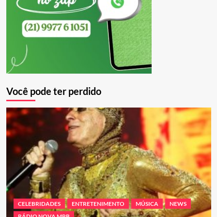
Você pode ter perdido
CELEBRIDADES
ENTRETENIMENTO
MÚSICA
NEWS
RÁDIO NOVA MPB