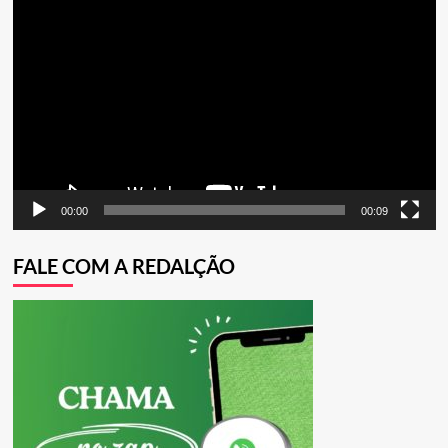
Tocador
de
vídeo
00:00
00:09
FALE COM A REDALÇÃO