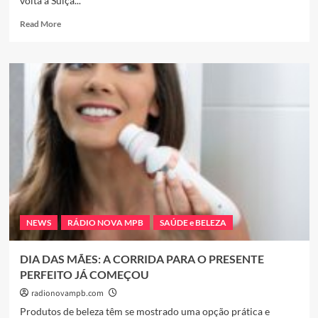
volta à Suíça...
Read
Read More
more
about
Dra.
Josi
Robaina
retorna
à
Suíça
com
técnicas
de
harmonização
facial
avançadas
NEWS
RÁDIO NOVA MPB
SAÚDE e BELEZA
inovadoras
DIA DAS MÃES: A CORRIDA PARA O PRESENTE
PERFEITO JÁ COMEÇOU
radionovampb.com
Produtos de beleza têm se mostrado uma opção prática e