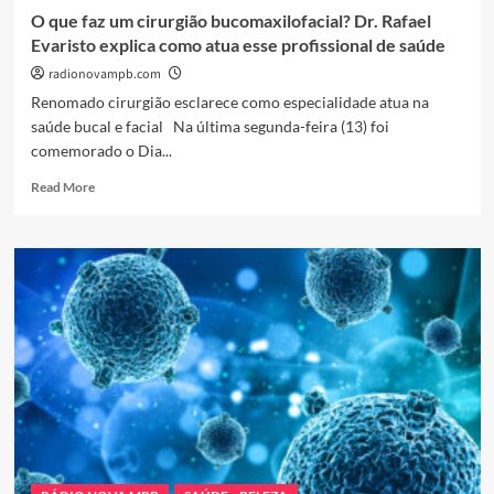
O que faz um cirurgião bucomaxilofacial? Dr. Rafael
Evaristo explica como atua esse profissional de saúde
radionovampb.com
Renomado cirurgião esclarece como especialidade atua na
saúde bucal e facial Na última segunda-feira (13) foi
comemorado o Dia...
Read
Read More
more
about
O
que
faz
um
cirurgião
bucomaxilofacial?
Dr.
Rafael
Evaristo
explica
como
atua