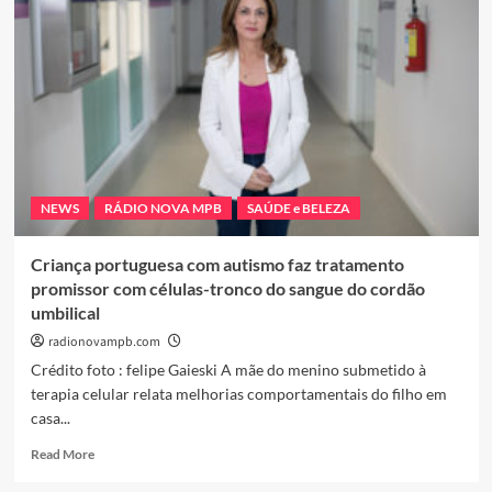
Esperança
no
Tratamento
de
Doenças
Crônicas:
Canabis
Medicinal
NEWS
RÁDIO NOVA MPB
SAÚDE e BELEZA
Criança portuguesa com autismo faz tratamento
promissor com células-tronco do sangue do cordão
umbilical
radionovampb.com
Crédito foto : felipe Gaieski A mãe do menino submetido à
terapia celular relata melhorias comportamentais do filho em
casa...
Read
Read More
more