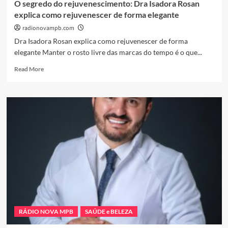
O segredo do rejuvenescimento: Dra Isadora Rosan
realizados
explica como rejuvenescer de forma elegante
com
a
radionovampb.com
erva
Dra Isadora Rosan explica como rejuvenescer de forma
elegante Manter o rosto livre das marcas do tempo é o que...
Read
Read More
more
about
O
segredo
do
rejuvenescimento:
Dra
Isadora
Rosan
explica
como
rejuvenescer
de
forma
RÁDIO NOVA MPB
SAÚDE e BELEZA
elegante