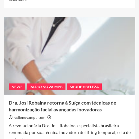
more
about
Cresce
busca
por
produtos
de
relaxamento
em
grandes
centros
urbanos
mas
a
NEWS
RÁDIO NOVA MPB
SAÚDE e BELEZA
falta
de
certificação
Dra. Josi Robaina retorna à Suíça com técnicas de
preocupa
harmonização facial avançadas inovadoras
especialistas
radionovampb.com
A revolucionária Dra. Josi Robaina, especialista brasileira
renomada por sua técnica inovadora de lifting temporal, está de