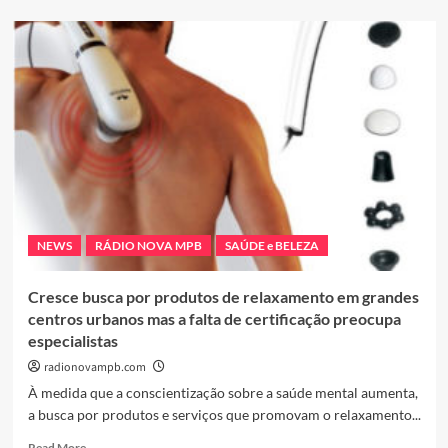
about
Criança
portuguesa
com
autismo
faz
tratamento
promissor
com
células-
tronco
do
sangue
NEWS
RÁDIO NOVA MPB
SAÚDE e BELEZA
do
cordão
umbilical
Cresce busca por produtos de relaxamento em grandes
centros urbanos mas a falta de certificação preocupa
especialistas
radionovampb.com
À medida que a conscientização sobre a saúde mental aumenta,
a busca por produtos e serviços que promovam o relaxamento...
Read
Read More