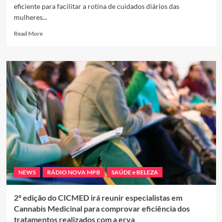
eficiente para facilitar a rotina de cuidados diários das
mulheres...
Read
Read More
more
about
DIA
DAS
MÃES:
A
CORRIDA
PARA
O
PRESENTE
PERFEITO
JÁ
COMEÇOU
NEWS
RÁDIO NOVA MPB
SAÚDE e BELEZA
2° edição do CICMED irá reunir especialistas em
Cannabis Medicinal para comprovar eficiência dos
tratamentos realizados com a erva