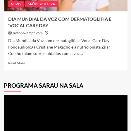
NEWS
SAÚDE e BELEZA
DIA MUNDIAL DA VOZ COM DERMATOGLIFIA E
‘VOCAL CARE DAY
radionovampb.com
Dia Mundial da Voz com dermatoglifia e Vocal Care Day
Fonoaudióloga Cristiane Magacho e a nutricionista Zilar
Coelho falam sobre cuidados com a voz....
Read
Read More
more
about
DIA
PROGRAMA SARAU NA SALA
MUNDIAL
DA
VOZ
Tocador
COM
de
DERMATOGLIFIA
E
vídeo
‘VOCAL
CARE
DAY