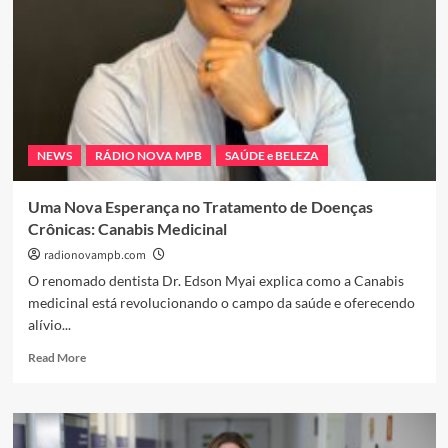
NEWS
RÁDIO NOVA MPB
SAÚDE e BELEZA
Uma Nova Esperança no Tratamento de Doenças
Crônicas: Canabis Medicinal
radionovampb.com
O renomado dentista Dr. Edson Myai explica como a Canabis
medicinal está revolucionando o campo da saúde e oferecendo
alívio...
Read
Read More
more
about
Uma
Nova