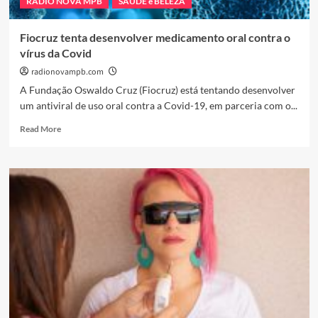
RÁDIO NOVA MPB
SAÚDE e BELEZA
esse
profissional
de
Fiocruz tenta desenvolver medicamento oral contra o
saúde
vírus da Covid
radionovampb.com
A Fundação Oswaldo Cruz (Fiocruz) está tentando desenvolver
um antiviral de uso oral contra a Covid-19, em parceria com o...
Read
Read More
more
about
Fiocruz
tenta
desenvolver
medicamento
oral
contra
o
vírus
da
Covid