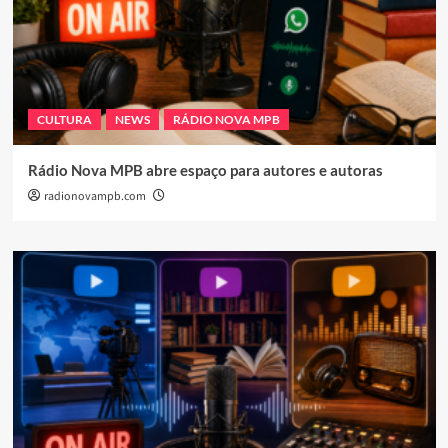
CULTURA
NEWS
RÁDIO NOVA MPB
Rádio Nova MPB abre espaço para autores e autoras
radionovampb.com