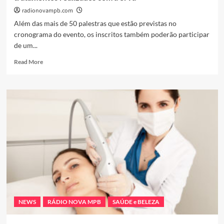
radionovampb.com
Além das mais de 50 palestras que estão previstas no
cronograma do evento, os inscritos também poderão participar
de um...
Read
Read More
more
about
2°
edição
do
CICMED
irá
reunir
especialistas
em
Cannabis
Medicinal
para
comprovar
NEWS
RÁDIO NOVA MPB
SAÚDE e BELEZA
eficiência
dos
tratamentos