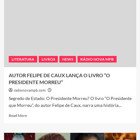
Tarcísio
de
Freitas
diz
que
vai
“lutar
até
o
final”
LITERATURA
LIVROS
NEWS
RÁDIO NOVA MPB
por
privatização
do
AUTOR FELIPE DE CAUX LANÇA O LIVRO “O
Porto
PRESIDENTE MORREU”
de
Santos
radionovampb.com
e
Segredo de Estado: O Presidente Morreu? O livro “O Presidente
que
que Morreu”, do autor Felipe de Caux, narra uma história...
fará
estudos
Read
Read More
para
more
venda
about
da
AUTOR
Sabesp
FELIPE