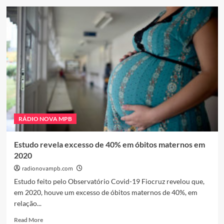
SÃO
PAULO
RECEBE
A
4ª
EDIÇÃO
INTERNACIONAL
DE
“ARTE
TOCADA
E
ARTE
RÁDIO NOVA MPB
QUE
TOCA”
Estudo revela excesso de 40% em óbitos maternos em
2020
radionovampb.com
Estudo feito pelo Observatório Covid-19 Fiocruz revelou que,
em 2020, houve um excesso de óbitos maternos de 40%, em
relação...
Read
Read More