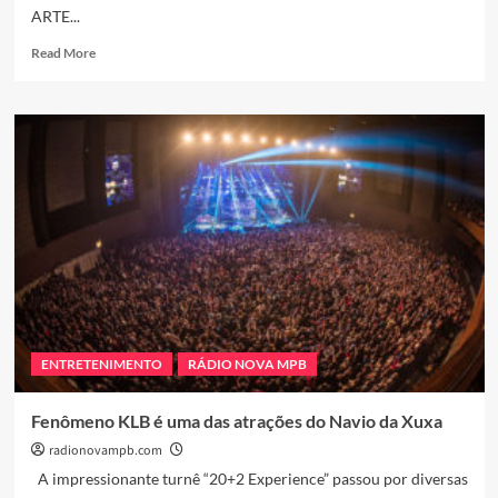
ARTE...
Read
Read More
more
about
A
ARTISTA
PLÁSTICA
ANTONIA
PHILIPPSEN
BOAVENTURA
ESTREIA
NOVO
TRABALHO
EM
VERNISSAGEM
EM
ENTRETENIMENTO
RÁDIO NOVA MPB
SÃO
PAULO
Fenômeno KLB é uma das atrações do Navio da Xuxa
radionovampb.com
A impressionante turnê “20+2 Experience” passou por diversas