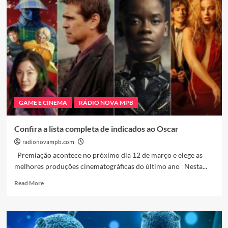
DE
CAUX
LANÇA
O
LIVRO
“O
PRESIDENTE
MORREU”
GAME E CINEMA
RÁDIO NOVA MPB
Confira a lista completa de indicados ao Oscar
radionovampb.com
Premiação acontece no próximo dia 12 de março e elege as
melhores produções cinematográficas do último ano Nesta...
Read
Read More
more
about
Confira
a