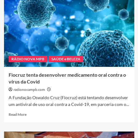
lista
completa
de
indicados
ao
Oscar
RÁDIO NOVA MPB
SAÚDE e BELEZA
Fiocruz tenta desenvolver medicamento oral contra o
vírus da Covid
radionovampb.com
A Fundação Oswaldo Cruz (Fiocruz) está tentando desenvolver
um antiviral de uso oral contra a Covid-19, em parceria com o...
Read
Read More
more
about
Fiocruz
tenta