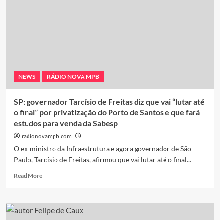
NEWS
RÁDIO NOVA MPB
SP: governador Tarcísio de Freitas diz que vai “lutar até
o final” por privatização do Porto de Santos e que fará
estudos para venda da Sabesp
radionovampb.com
O ex-ministro da Infraestrutura e agora governador de São
Paulo, Tarcísio de Freitas, afirmou que vai lutar até o final...
Read
Read More
more
about
SP:
governador